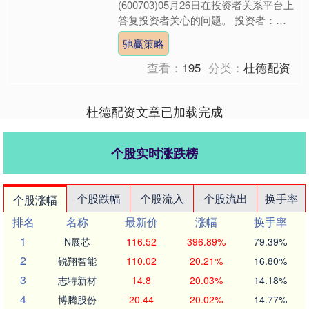
(600703)05月26日在投资者关系平台上
答复投资者关心的问题。 投资者：董
秘您好，贵司作为科技企业是否有并购
驰赢策略
计划?是否考虑利用好....
查看：
195
分类：
杜德配资
杜德配资文章已加载完成
个股实时涨跌榜
个股跌幅
个股流入
个股流出
换手率
个股涨幅
排名
名称
最新价
涨幅
换手率
1
N展芯
116.52
396.89%
79.39%
2
锐翔智能
110.02
20.21%
16.80%
3
志特新材
14.8
20.03%
14.18%
4
博腾股份
20.44
20.02%
14.77%