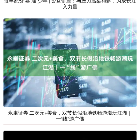
银丰配资 嘉‘油’少年 | 公益讲座：与压力温柔和解，为成长注
入力量
永崋证券 二次元+美食，双节长假沿地铁畅游潮玩江湖｜
一“线”游广佛