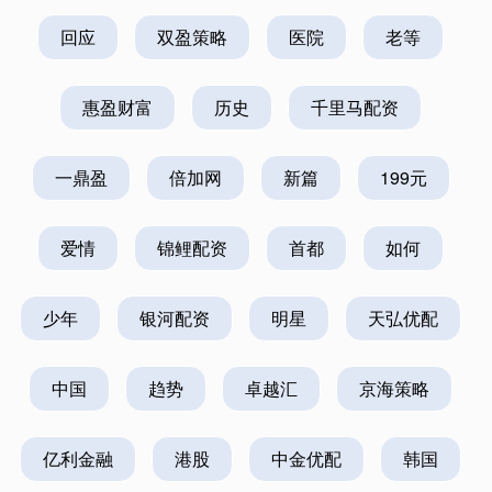
回应
双盈策略
医院
老等
惠盈财富
历史
千里马配资
一鼎盈
倍加网
新篇
199元
爱情
锦鲤配资
首都
如何
少年
银河配资
明星
天弘优配
中国
趋势
卓越汇
京海策略
亿利金融
港股
中金优配
韩国