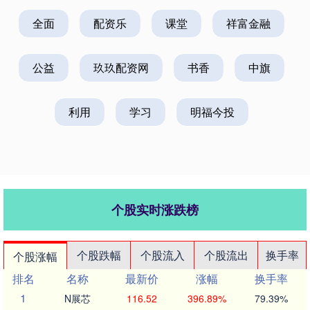
全面
配资乐
课堂
祥富金融
公益
玖玖配资网
书香
中旗
利用
学习
明福今投
个股实时涨跌榜
个股跌幅
个股流入
个股流出
换手率
个股涨幅
排名
名称
最新价
涨幅
换手率
1
N展芯
116.52
396.89%
79.39%