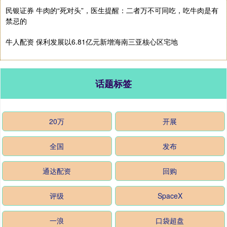
民银证券 牛肉的“死对头”，医生提醒：二者万不可同吃，吃牛肉是有
禁忌的
牛人配资 保利发展以6.81亿元新增海南三亚核心区宅地
话题标签
20万
开展
全国
发布
通达配资
回购
评级
SpaceX
一浪
口袋超盘