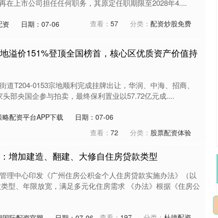
在上市公司担任任何职务，其原定任职期限至2028年4....
查看：
57
分类：
配资炒股免费
配资
日期：07-06
用地溢价151%登顶全国榜首，核心区优质资产价值持
街道T204-0153宗地顺利完成挂牌出让，华润、中海、招商、
部央国企参与拍卖，最终保利置业以57.72亿元成....
略配资平台APP下载
日期：07-06
查看：
72
分类：
股票配资体验
金：增加建造、翻建、大修自住房贷款类型
金管理中心印发《广州住房公积金个人住房贷款实施办法》（以
款类型、年限放宽，满足多元化住房需求 《办法》根据《住房公
查看：
197
分类：
杜德配资
期国际配资官网
日期：07-06