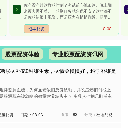
你有没有过这样的时刻？考试前心跳加速、晚上翻
2
投
来覆去睡不着、一想到任务就焦虑不安？这些都不
是你的错银丰配资，而是压力在悄悄靠近。新学期
刚开始，不少青少年正经历着类....
银丰配资
12-02
股票配资体验
专业股票配资资讯网
：糖尿病补充2种维生素，病情会慢慢好，科学补维是
规律监测血糖，为何血糖依旧反复波动，并发症还悄悄找上
题根源藏在被忽略的微量营养缺失中？ 多数人控糖只盯着主
查看：
83
分类：
杜德配资
尚策配资
日期：08-06