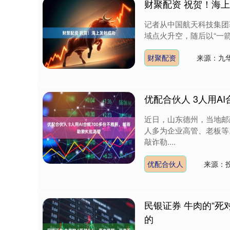
财聚配资 祝贺！海
记者从中国航天科技集团
域点火升空，随后以“一箭
财聚配资
来源：九
优配合伙人 3人用A
近日，山东德州，当地邮
人多为企业高管、老板等
深证成指
14255.12
敲诈勒....
0.49
0.78%
145.00
1
优配合伙人
来源：投
民银证券 牛肉的“
的