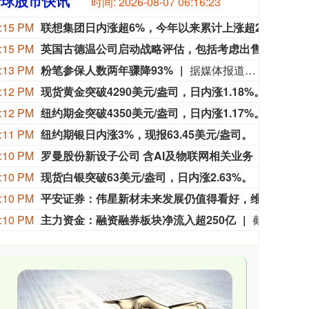
全球股市快讯
时间:
2026-08-07 06:16:25
:15 PM
联想集团日内涨超6%，今年以来累计上涨超200%，股价创历史最高价，市值突破3400亿港元。
联想集
:15 PM
英国古德温公司启动战略评估，包括考虑出售其机械工程部门。
英国
:13 PM
粉笔参保人数两年骤降93%
据媒体报道，近日，粉笔公告自曝多项决策失误，相关话题引发市场关注。天眼查App显示，粉笔关联公司北京粉笔蓝天科技有限公司成立于2015年2月，法定代表人为罗成兴，注册资本1000万人民币，经营范围包括教育咨询服务、软件开发、出版物零售等。年报信息显示，该公司参保人数从2023年的699人降至2025年的47人。
:12 PM
现货黄金突破4290美元/盎司，日内涨1.18%。
现货黄
:12 PM
纽约期金突破4350美元/盎司，日内涨1.17%。
纽约期
:11 PM
纽约期银日内涨3%，现报63.45美元/盎司。
纽约期银
:10 PM
罗曼股份新设子公司 含AI及物联网相关业务
企查查
:10 PM
现货白银突破63美元/盎司，日内涨2.63%。
现货白银
:10 PM
平安证券：伟星新材未来发展仍值得看好，维持“推荐”评级
平安
:10 PM
主力资金：融资融券板块净流入超250亿
截至目前，今日主力资金净流入259.34亿；净流入融资融券、转融券标的、大盘等板块，其中融资融券板块净流入250.38亿；净流出人工智能、超大盘、破净股等板块，其中人工智能板块净流出29.75亿。 个股方面，兆易创新净买入19.22亿元位居首位，光迅科技、生益科技、胜宏科技主力资金净流入居前；中际旭创净卖出16.83亿元位居首位，长电科技、紫光股份、宁德时代净流出额居前。