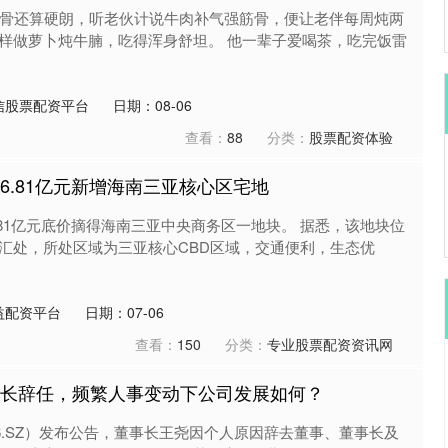
子骨还算硬朗，听老伙计说牛肉补气强筋骨，便让老伴每周炖两
样做萝卜炖牛腩，吃得浑身舒坦。 他一辈子爱喝茶，吃完饭雷
信股票配资平台
日期：08-06
查看：
88
分类：
股票配资体验
6.81亿元新增海南三亚核心区宅地
.81亿元底价摘得海南三亚中央商务区一地块。 据悉，该地块位
汇处，所处区域为三亚核心CBD区域，交通便利，生态优
益配资平台
日期：07-06
查看：
150
分类：
专业股票配资资讯网
事长辞任，频繁人事变动下公司发展如何？
36.SZ）发布公告，董事长王尧因个人原因辞去董事、董事长及