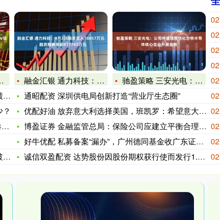
02
02
02
02
融金汇银 通力科技：9月3日融资买入78857万元，融资融券
驰盈策略 三安光电：公司将继续围绕化合物半导体核心主业开展业
02
遗
通昭配资 深圳供电局创新打造“营业厅生态圈”
02
少？
优配好油 放弃意大利选择美国，班凯罗：希望意大利球迷能跟我冰
02
点
博盈证券 金融监管总局：保险公司应建立平衡合理的佣金激励分配
02
好牛优配 私募备案“漏办”，广州德同基金收广东证监局责令改正
02
？
诚信双盈配资 达势股份因股份期权获行使而发行1.46万股
02