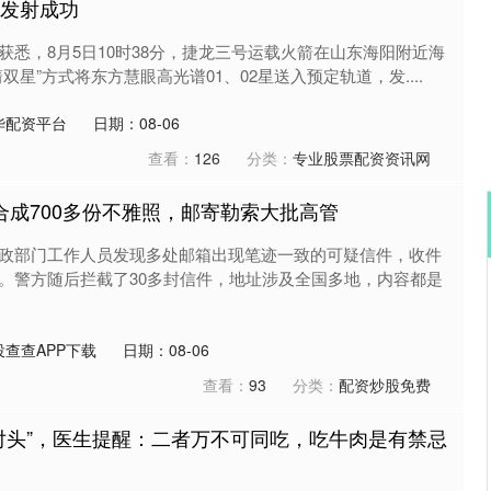
上发射成功
获悉，8月5日10时38分，捷龙三号运载火箭在山东海阳附近海
双星”方式将东方慧眼高光谱01、02星送入预定轨道，发....
华配资平台
日期：08-06
查看：
126
分类：
专业股票配资资讯网
I合成700多份不雅照，邮寄勒索大批高管
政部门工作人员发现多处邮箱出现笔迹一致的可疑信件，收件
。警方随后拦截了30多封信件，地址涉及全国多地，内容都是
沪深300
4683.46
.03%
32.15
0.69%
查查APP下载
日期：08-06
查看：
93
分类：
配资炒股免费
死对头”，医生提醒：二者万不可同吃，吃牛肉是有禁忌