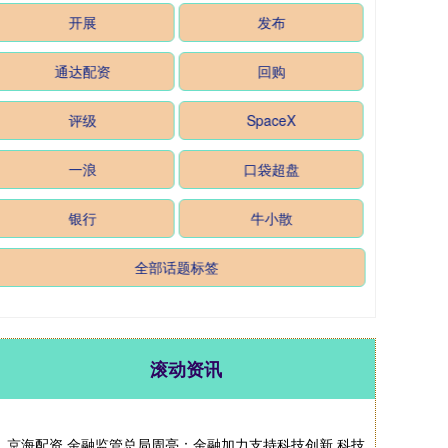
开展
发布
通达配资
回购
评级
SpaceX
一浪
口袋超盘
银行
牛小散
全部话题标签
滚动资讯
京
海
配
资
金
融
监
管
周
亮
：
金
融
加
力
支
持
科
技
创
新
科
技
险
相
关
政
策
正
在
研
究
制
定