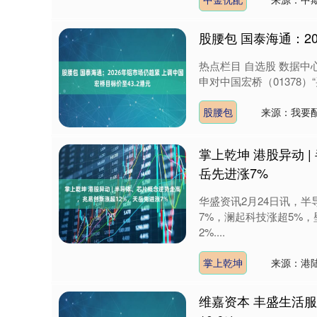
股腰包 国泰海通：2
热点栏目 自选股 数据中
申对中国宏桥（01378）“
股腰包
来源：我要配
掌上乾坤 港股异动 
岳先进涨7%
华盛资讯2月24日讯，
7%，澜起科技涨超5%
2%....
掌上乾坤
来源：港
维嘉资本 丰盛生活服