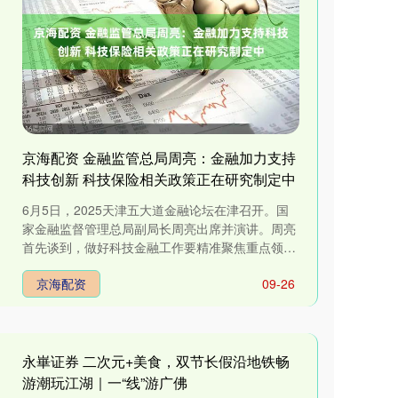
京海配资 金融监管总局周亮：金融加力支持
科技创新 科技保险相关政策正在研究制定中
6月5日，2025天津五大道金融论坛在津召开。国
家金融监督管理总局副局长周亮出席并演讲。周亮
首先谈到，做好科技金融工作要精准聚焦重点领
域，锚定“四个面向”，推进....
京海配资
09-26
永崋证券 二次元+美食，双节长假沿地铁畅
游潮玩江湖｜一“线”游广佛