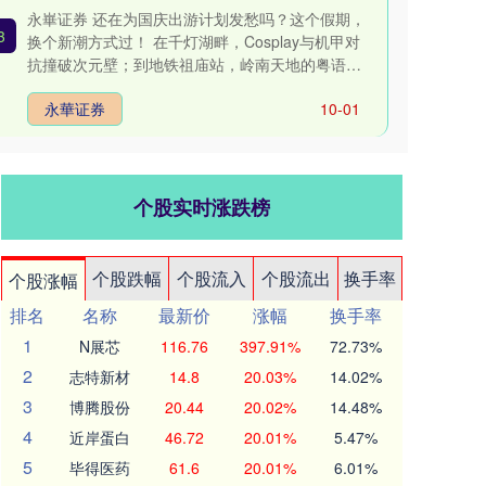
永崋证券 还在为国庆出游计划发愁吗？这个假期，
3
换个新潮方式过！ 在千灯湖畔，Cosplay与机甲对
抗撞破次元壁；到地铁祖庙站，岭南天地的粤语金
曲摇醒旧时光；顺德....
永華证券
10-01
个股实时涨跌榜
个股跌幅
个股流入
个股流出
换手率
个股涨幅
排名
名称
最新价
涨幅
换手率
1
N展芯
116.76
397.91%
72.73%
2
志特新材
14.8
20.03%
14.02%
3
博腾股份
20.44
20.02%
14.48%
4
近岸蛋白
46.72
20.01%
5.47%
5
毕得医药
61.6
20.01%
6.01%