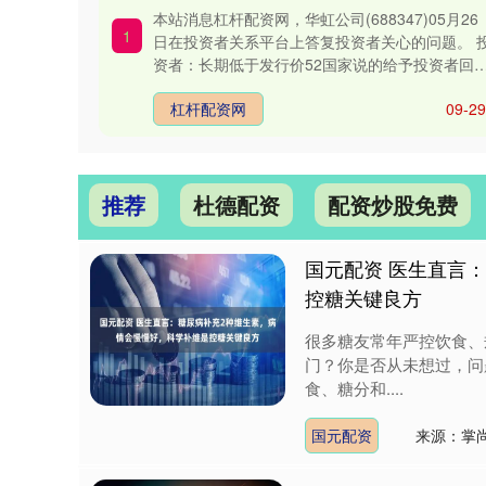
力
本站消息杠杆配资网，华虹公司(688347)05月26
1
日在投资者关系平台上答复投资者关心的问题。 
资者：长期低于发行价52国家说的给予投资者回
报？贵公司怎么落....
杠杆配资网
09-29
推荐
杜德配资
配资炒股免费
国元配资 医生直言
控糖关键良方
很多糖友常年严控饮食、
门？你是否从未想过，问
食、糖分和....
国元配资
来源：掌