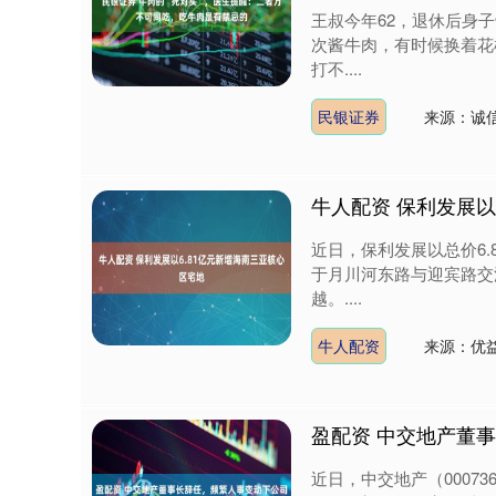
王叔今年62，退休后身
次酱牛肉，有时候换着花
打不....
民银证券
来源：诚
牛人配资 保利发展以
近日，保利发展以总价6
于月川河东路与迎宾路交
越。....
牛人配资
来源：优
盈配资 中交地产董
近日，中交地产（0007