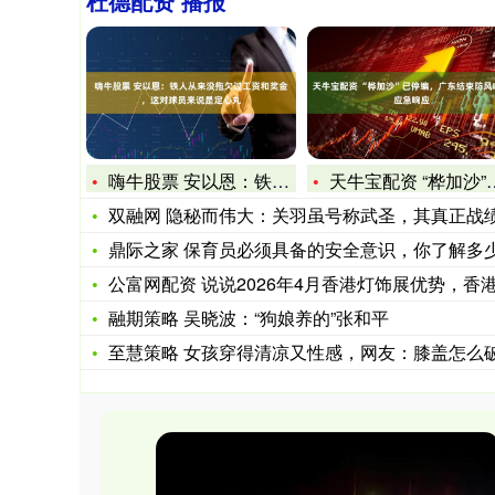
杜德配资 播报
嗨牛股票 安以恩：铁人从来没拖欠过工资和奖金，这对球员来说是
天牛宝配资 “桦加沙”已停编，广东结束防风Ⅳ级应急响应
双融网 隐秘而伟大：关羽虽号称武圣，其真正战绩却被史书刻意
鼎际之家 保育员必须具备的安全意识，你了解多
公富网配资 说说2026年4月香港灯饰展优势，香港灯饰展地
融期策略 吴晓波：“狗娘养的”张和平
至慧策略 女孩穿得清凉又性感，网友：膝盖怎么破了