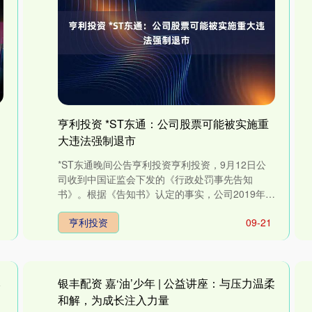
亨利投资 *ST东通：公司股票可能被实施重
大违法强制退市
出
*ST东通晚间公告亨利投资亨利投资，9月12日公
司收到中国证监会下发的《行政处罚事先告知
业
书》。根据《告知书》认定的事实，公司2019年至
2022年度报告存在虚假....
亨利投资
09-21
本
银丰配资 嘉‘油’少年 | 公益讲座：与压力温柔
和解，为成长注入力量