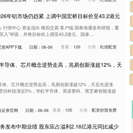
026年铝市场仍趋紧 上调中国宏桥目标价至43.2港元
心 行情中心 资金流向 模拟交易 客户端 国泰海通发布研报，重
买入”评级，并将目标价上调至43.2港元。国泰....
查看：
126
分类：
杜德配资
资APP下载
日期：06-06
| 半导体、芯片概念逆势走高，兆易创新涨超12%，天
半导体、芯片概念逆势走高，兆易创新涨超12%，天岳先进涨
，壁仞科技涨近5%，华虹半导体、英诺赛科、黑芝麻智能涨超
查看：
105
分类：
配资炒股免费
陆证券官网
日期：06-06
务发布中期业绩 股东应占溢利2.16亿港元同比减少