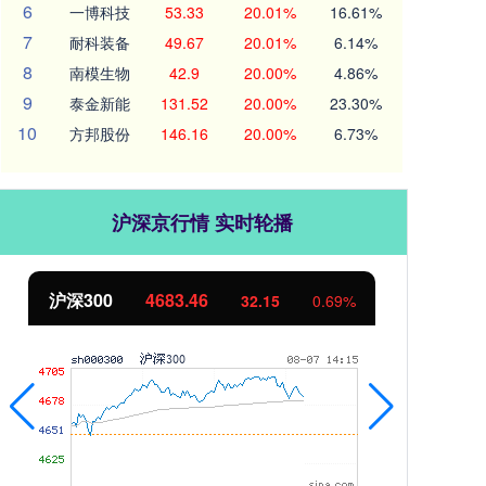
6
一博科技
53.33
20.01%
16.61%
7
耐科装备
49.67
20.01%
6.14%
8
南模生物
42.9
20.00%
4.86%
9
泰金新能
131.52
20.00%
23.30%
10
方邦股份
146.16
20.00%
6.73%
沪深京行情 实时轮播
北证50
1131.92
创
9.04
0.81%