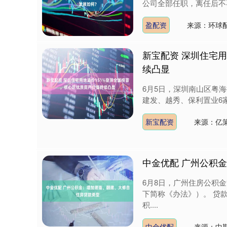
公司全部任职，离任后不再
盈配资
来源：环球
新宝配资 深圳住宅
续凸显
6月5日，深圳南山区粤海
建发、越秀、保利置业6家头
新宝配资
来源：亿策
中金优配 广州公积
6月8日，广州住房公积
下简称《办法》）。 贷
积....
中金优配
来源：中