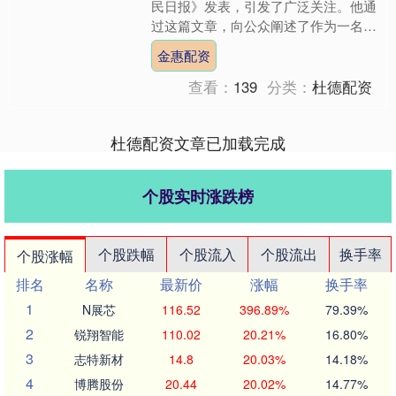
民日报》发表，引发了广泛关注。他通
过这篇文章，向公众阐述了作为一名实
力演员的创作不易，尤其从观众的视角
金惠配资
出发，思考他们在影视作品....
查看：
139
分类：
杜德配资
杜德配资文章已加载完成
个股实时涨跌榜
个股跌幅
个股流入
个股流出
换手率
个股涨幅
排名
名称
最新价
涨幅
换手率
1
N展芯
116.52
396.89%
79.39%
2
锐翔智能
110.02
20.21%
16.80%
3
志特新材
14.8
20.03%
14.18%
4
博腾股份
20.44
20.02%
14.77%