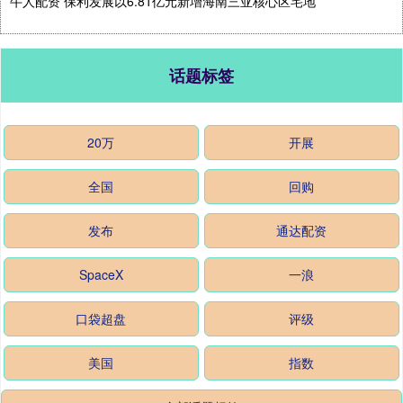
牛人配资 保利发展以6.81亿元新增海南三亚核心区宅地
话题标签
20万
开展
全国
回购
发布
通达配资
SpaceX
一浪
口袋超盘
评级
美国
指数