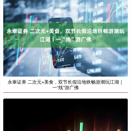
永崋证券 二次元+美食，双节长假沿地铁畅游潮玩江湖｜
一“线”游广佛