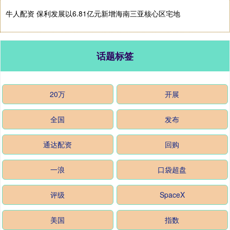
牛人配资 保利发展以6.81亿元新增海南三亚核心区宅地
话题标签
20万
开展
全国
发布
通达配资
回购
一浪
口袋超盘
评级
SpaceX
美国
指数