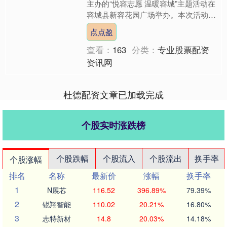
主办的“悦容志愿 温暖容城”主题活动在
容城县新容花园广场举办。本次活动汇
聚容城县公益协会、容城县益爱社工服
点点盈
务中心、容城县爱宝....
查看：
163
分类：
专业股票配资
资讯网
杜德配资文章已加载完成
个股实时涨跌榜
个股跌幅
个股流入
个股流出
换手率
个股涨幅
排名
名称
最新价
涨幅
换手率
1
N展芯
116.52
396.89%
79.39%
2
锐翔智能
110.02
20.21%
16.80%
3
志特新材
14.8
20.03%
14.18%