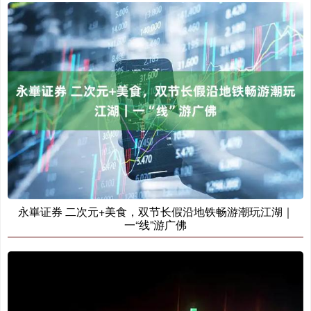
永崋证券 二次元+美食，双节长假沿地铁畅游潮玩江湖｜
一“线”游广佛