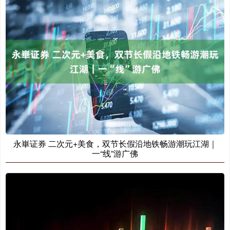
永崋证券 二次元+美食，双节长假沿地铁畅游潮玩江湖｜
一“线”游广佛