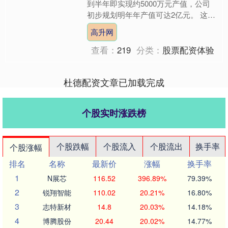
到半年即实现约5000万元产值，公司
初步规划明年年产值可达2亿元。 这一
成绩令安徽赛富乐斯运营总监牛献龙颇
高升网
感意外。他坦言，落户....
查看：
219
分类：
股票配资体验
杜德配资文章已加载完成
个股实时涨跌榜
个股跌幅
个股流入
个股流出
换手率
个股涨幅
排名
名称
最新价
涨幅
换手率
1
N展芯
116.52
396.89%
79.39%
2
锐翔智能
110.02
20.21%
16.80%
3
志特新材
14.8
20.03%
14.18%
4
博腾股份
20.44
20.02%
14.77%