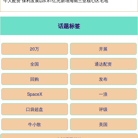
牛人配资 保利发展以6.81亿元新增海南三亚核心区宅地
话题标签
20万
开展
全国
通达配资
回购
发布
SpaceX
一浪
口袋超盘
评级
牛小散
美国