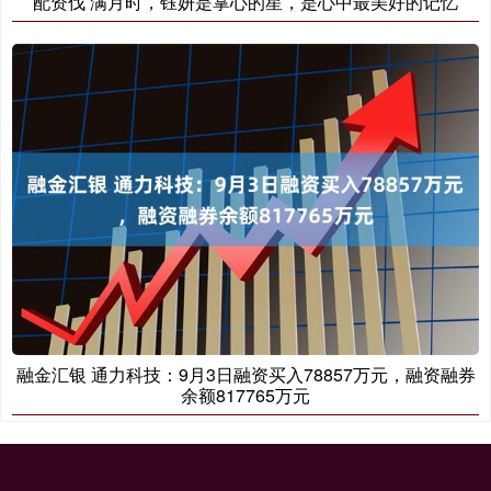
配资伐 满月时，钰妍是掌心的星，是心中最美好的记忆
融金汇银 通力科技：9月3日融资买入78857万元，融资融券
余额817765万元