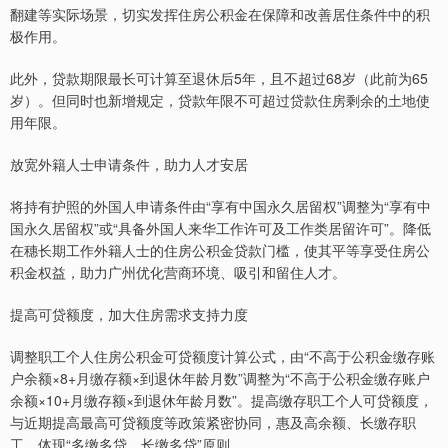
翻建等实际场景，切实发挥住房公积金在保障和改善居住条件中的积
极作用。
此外，贷款期限最长可计算至退休后5年，且不超过68岁（此前为65
岁）。但同时也新增规定，贷款年限不可超过贷款住房剩余的土地使
用年限。
放宽外籍人士申请条件，助力人才安居
将持有护照的外国人申请条件由“享有中国永久居留权”调整为“享有中
国永久居留权”或“具备外国人来华工作许可及工作类居留许可”。降低
在穗长期工作外籍人士的住房公积金贷款门槛，使其平等享受住房公
积金权益，助力广州优化营商环境、吸引和留住人才。
提高可贷额度，加大住房需求支持力度
调整职工个人住房公积金可贷额度计算公式，由“不高于公积金缴存账
户余额×8+月缴存额×到退休年龄月数”调整为“不高于公积金缴存账户
余额×10+月缴存额×到退休年龄月数”。提高缴存职工个人可贷额度，
与近期提高最高可贷额度等政策紧密协同，惠及高余额、长缴存职
工，体现“多缴多贷、长缴多贷”原则。