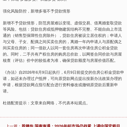
强化风险防控，新增多项不予贷款情形
新增不予贷款情形，防范房屋难以变现、虚假交易、借离婚套取贷款
等风险。包括：贷款住房或抵押物建筑结构不完整、不能自由上市流
通的（销售型保障性住房除外），贷款住房被设立居住权的；申请人
与父母、子女、配偶之间买卖住房的，离婚一年内申请人与原配偶之
间买卖住房的；同一借款人以同一套住房再次申请住房公积金贷款
的。同时，二手共有产权住房的购房总价款，以网签合同价款与房屋
核查（评估）价中的较低者为准，确保贷款额度与房屋价值匹配。
《办法》自2026年6月9日起执行，6月9日前提交的住房公积金贷款申
请，如还未办理过户抵押，可向原贷款网点提出按新办法政策办理的
申请，根据贷款网点指引配合进行资料修改或撤销原贷款后重新申
请。
杜德配资提示：文章来自网络，不代表本站观点。
上一篇：
股腰包 国泰海通：2026年铝市场仍趋紧 上调中国宏桥目