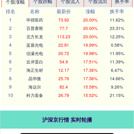
个股跌幅
个股流入
个股流出
换手率
个股涨幅
排名
名称
最新价
涨幅
换手率
1
毕得医药
73.92
20.00%
11.62%
2
百普赛斯
77.7
20.00%
23.31%
3
北方长龙
113.23
20.00%
12.25%
4
蓝盾光电
22.81
19.99%
0.58%
5
信濠光电
20.72
19.98%
11.95%
6
近岸蛋白
54.9
17.51%
11.39%
7
海正生材
12.17
17.36%
6.47%
8
晶华微
25.76
17.36%
14.66%
9
海达尔
82.4
15.58%
9.26%
10
科力装备
26.79
15.52%
21.15%
沪深京行情 实时轮播