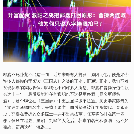
郭嘉不死卧龙不出这一句，近年来鲜有人提及，原因无他，便是如今
许多人都倾向于阅读《三国志》之类的正史，而通过正史，我们不难
发现郭嘉的实际职位和影响远不如许多人所想。郭嘉在曹操身边任职
长达十一年，最后所能担任的官职也不过是军祭酒（原名军师祭
酒），这个职位在《三国志》中更是显得微不足道。历史学家陈寿为
了避讳司马师的名字，去掉了师字，而后祭酒被谋字所替代。查阅正
史，郭嘉在曹操的众多谋士中并不出类拔萃，陈寿将他排在第十四
卷，仅列在程昱、董昭、刘晔等人之后。郭嘉的名气和影响，远不如
荀彧、贾诩这些一流谋士。