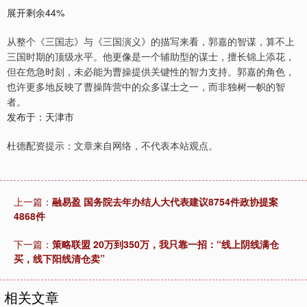
展开剩余44%
从整个《三国志》与《三国演义》的描写来看，郭嘉的智谋，算不上
三国时期的顶级水平。他更像是一个辅助型的谋士，擅长锦上添花，
但在危急时刻，未必能为曹操提供关键性的智力支持。郭嘉的角色，
也许更多地反映了曹操阵营中的众多谋士之一，而非独树一帜的智
者。
发布于：天津市
杜德配资提示：文章来自网络，不代表本站观点。
上一篇：
融易盈 国务院去年办结人大代表建议8754件政协提案
4868件
下一篇：
策略联盟 20万到350万，我只靠一招：“线上阴线满仓
买，线下阳线清仓卖”
相关文章