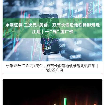
永崋证券 二次元+美食，双节长假沿地铁畅游潮玩江湖｜
一“线”游广佛