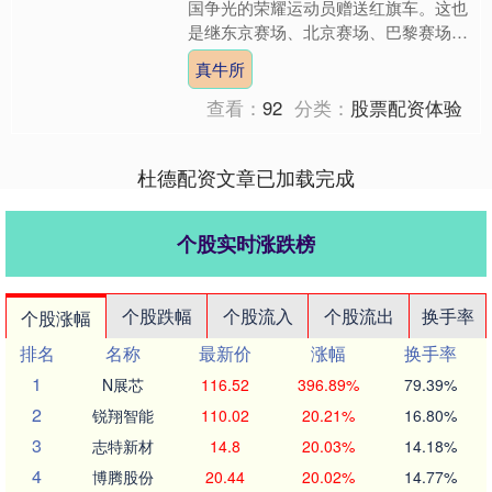
国争光的荣耀运动员赠送红旗车。这也
是继东京赛场、北京赛场、巴黎赛场
后，一汽红旗第四次向奥运健儿赠车。
真牛所
作为中国民族汽车工业的代表....
查看：
92
分类：
股票配资体验
杜德配资文章已加载完成
个股实时涨跌榜
个股跌幅
个股流入
个股流出
换手率
个股涨幅
排名
名称
最新价
涨幅
换手率
1
N展芯
116.52
396.89%
79.39%
2
锐翔智能
110.02
20.21%
16.80%
3
志特新材
14.8
20.03%
14.18%
4
博腾股份
20.44
20.02%
14.77%