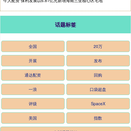
牛人配资 保利发展以6.81亿元新增海南三亚核心区宅地
话题标签
全国
20万
开展
发布
通达配资
回购
一浪
口袋超盘
评级
SpaceX
美国
指数