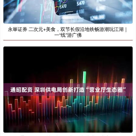
永崋证券 二次元+美食，双节长假沿地铁畅游潮玩江湖｜
一“线”游广佛