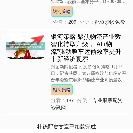
1.32%，较前日基本持平，DR007加权
1.47%，较前日上行3BP。 （一）货币
银河策略
市场....
查看：
209
分类：
配资炒股免费
银河策略 聚焦物流产业数
智化转型升级，“AI+物
流”驱动整车运输效率提升
丨新经济观察
封面新闻记者 付文超银河策略 1月12
日，记者获悉，第八届物流与供应链平
台年会暨东疆新型物流产业高质量发展
大会近日在天津举办。来自物流与供应
银河策略
链平台企业、货主企业....
查看：
187
分类：
专业股票配资
资讯网
杜德配资文章已加载完成