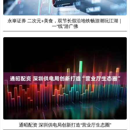
永崋证券 二次元+美食，双节长假沿地铁畅游潮玩江湖｜
一“线”游广佛
通昭配资 深圳供电局创新打造“营业厅生态圈”