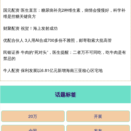
国元配资 医生直言：糖尿病补充2种维生素，病情会慢慢好，科学补
维是控糖关键良方
财聚配资 祝贺！海上发射成功
优配合伙人 3人用AI合成700多份不雅照，邮寄勒索大批高管
民银证券 牛肉的“死对头”，医生提醒：二者万不可同吃，吃牛肉是有
禁忌的
牛人配资 保利发展以6.81亿元新增海南三亚核心区宅地
话题标签
20万
开展
全国
发布