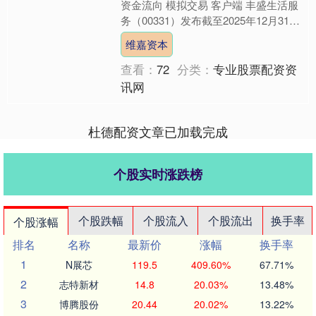
资金流向 模拟交易 客户端 丰盛生活服
务（00331）发布截至2025年12月31日
止6个月中期业绩，该集团取得收入
维嘉资本
37.....
查看：
72
分类：
专业股票配资资
讯网
杜德配资文章已加载完成
个股实时涨跌榜
个股跌幅
个股流入
个股流出
换手率
个股涨幅
排名
名称
最新价
涨幅
换手率
1
N展芯
119.5
409.60%
67.71%
2
志特新材
14.8
20.03%
13.48%
3
博腾股份
20.44
20.02%
13.22%