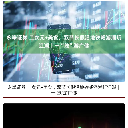
永崋证券 二次元+美食，双节长假沿地铁畅游潮玩江湖｜
一“线”游广佛