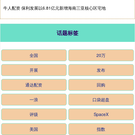
牛人配资 保利发展以6.81亿元新增海南三亚核心区宅地
话题标签
全国
20万
开展
发布
通达配资
回购
一浪
口袋超盘
评级
SpaceX
美国
指数