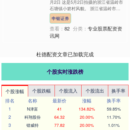
月2日 这是5月2日拍摄的浙江省温岭市
石塘镇小箬村风貌。 浙江省温岭市石
塘镇三面环海，是一座传统风貌渔港古
申银证券
镇。“五一”假期....
查看：
82
分类：
专业股票配资资
讯网
杜德配资文章已加载完成
个股实时涨跌榜
个股跌幅
个股流入
个股流出
换手率
个股涨幅
排名
名称
最新价
涨幅
换手率
1
N津富
41
134.82%
59.85%
2
科翔股份
64.32
20.00%
11.70%
3
锴威特
77.82
20.00%
1.01%