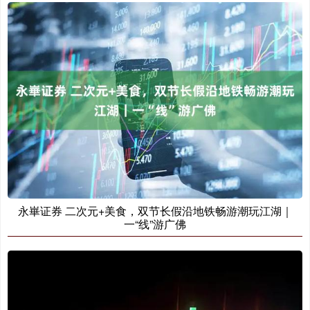
永崋证券 二次元+美食，双节长假沿地铁畅游潮玩江湖｜
一“线”游广佛