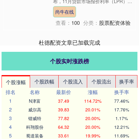
布，11月贷款市场报价利率（LPR）报
价为：5年期以上LPR为3.5%，1年期
尚牛在线
LPR为3....
查看：
100
分类：
股票配资体验
杜德配资文章已加载完成
个股实时涨跌榜
个股跌幅
个股流入
个股流出
换手率
个股涨幅
排名
名称
最新价
涨幅
换手率
1
N津富
37.49
114.72%
77.46%
2
威尔高
39.83
20.01%
17.76%
3
锴威特
77.82
20.00%
1.17%
4
科翔股份
64.32
20.00%
12.21%
5
蜀道装备
33.61
19.99%
11.69%