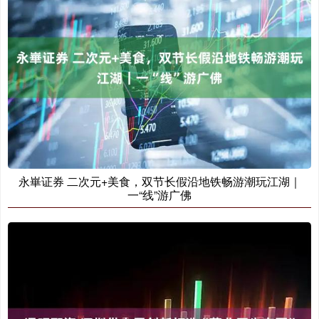
永崋证券 二次元+美食，双节长假沿地铁畅游潮玩江湖｜
一“线”游广佛