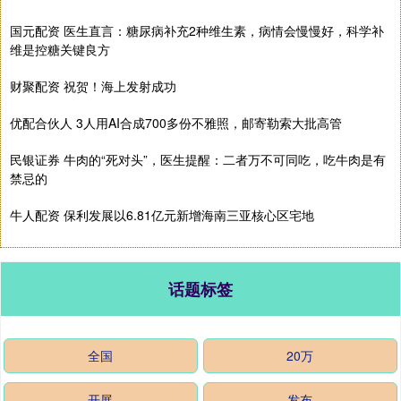
国元配资 医生直言：糖尿病补充2种维生素，病情会慢慢好，科学补
维是控糖关键良方
财聚配资 祝贺！海上发射成功
优配合伙人 3人用AI合成700多份不雅照，邮寄勒索大批高管
民银证券 牛肉的“死对头”，医生提醒：二者万不可同吃，吃牛肉是有
禁忌的
牛人配资 保利发展以6.81亿元新增海南三亚核心区宅地
话题标签
全国
20万
开展
发布