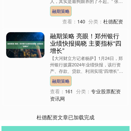
人，其实是最狗娘养的了不起。” 张和
平是大年初四下午三点心梗突发走的，
融期策略
五点半，宗燕打电话告....
查看：
140
分类：
杜德配资
融期策略 亮眼！郑州银行
业绩快报揭晓 主要指标“四
增长”
【大河财立方记者杨萨】1月24日，郑
州银行披露2024年业绩快报，该行资
产、存款、贷款、利润实现“四增长”，
经营业绩显著好转。 公告显示，截至
融期策略
2024年末，郑州....
查看：
161
分类：
专业股票配资
资讯网
杜德配资文章已加载完成