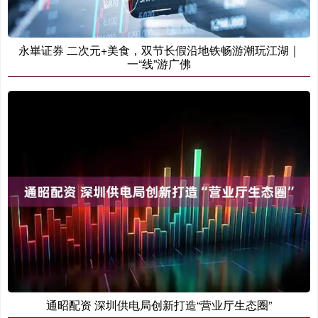
永崋证券 二次元+美食，双节长假沿地铁畅游潮玩江湖｜
一“线”游广佛
通昭配资 深圳供电局创新打造“营业厅生态圈”