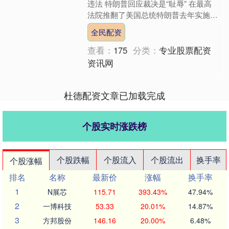
违法 特朗普回应裁决是“耻辱” 在最高
法院推翻了美国总统特朗普去年实施的
大部分关税政策后，特朗普表示，他将
全民配资
签署一项命令，征收1....
查看：
175
分类：
专业股票配资
资讯网
杜德配资文章已加载完成
个股实时涨跌榜
个股跌幅
个股流入
个股流出
换手率
个股涨幅
排名
名称
最新价
涨幅
换手率
1
N展芯
115.71
393.43%
47.94%
2
一博科技
53.33
20.01%
14.87%
3
方邦股份
146.16
20.00%
6.48%