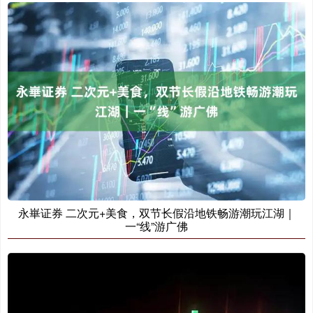
永崋证券 二次元+美食，双节长假沿地铁畅游潮玩江湖｜
一“线”游广佛