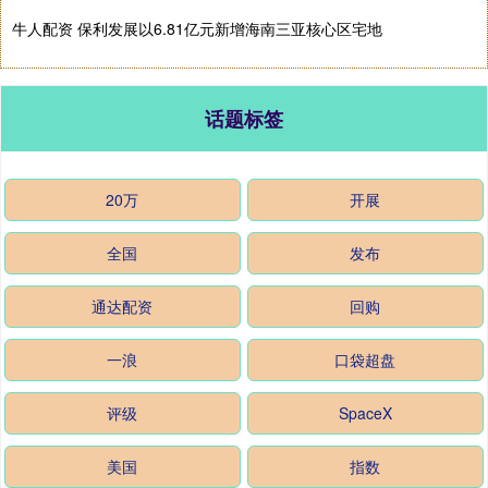
牛人配资 保利发展以6.81亿元新增海南三亚核心区宅地
话题标签
20万
开展
全国
发布
通达配资
回购
一浪
口袋超盘
评级
SpaceX
美国
指数