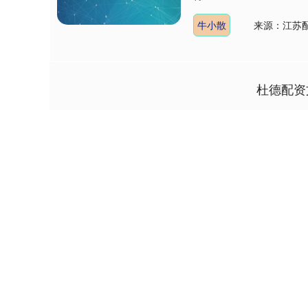
牛小散
来源：江苏配
杜德配资
深证成指
14311.01
9.68
1.02%
200.89
1