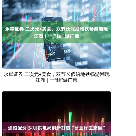
永崋证券 二次元+美食，双节长假沿地铁畅游潮玩
江湖｜一“线”游广佛