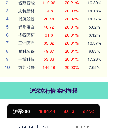
2
锐翔智能
110.02
20.21%
16.80%
3
志特新材
14.8
20.03%
14.18%
4
博腾股份
20.44
20.02%
14.77%
5
近岸蛋白
46.72
20.01%
5.62%
6
毕得医药
61.6
20.01%
6.12%
7
五洲医疗
83.62
20.01%
18.37%
8
耐科装备
49.67
20.01%
6.83%
9
一博科技
53.33
20.01%
17.26%
10
方邦股份
146.16
20.00%
7.68%
沪深京行情 实时轮播
北证50
1134.24
创
11.37
1.01%