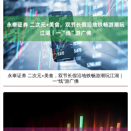
永崋证券 二次元+美食，双节长假沿地铁畅游潮玩江湖｜
一“线”游广佛