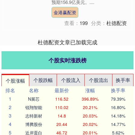
预期156.9亿美元。....
金港赢配资
查看：
199
分类：
杜德配资
杜德配资文章已加载完成
个股实时涨跌榜
个股跌幅
个股流入
个股流出
换手率
个股涨幅
排名
名称
最新价
涨幅
换手率
1
N展芯
116.52
396.89%
79.39%
2
锐翔智能
110.02
20.21%
16.80%
3
志特新材
14.8
20.03%
14.18%
4
博腾股份
20.44
20.02%
14.77%
5
近岸蛋白
46.72
20.01%
5.62%