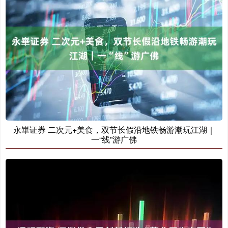
永崋证券 二次元+美食，双节长假沿地铁畅游潮玩江湖｜
一“线”游广佛