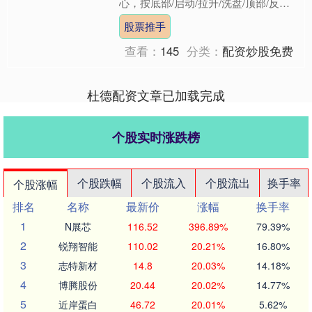
心，按底部/启动/拉升/洗盘/顶部/反弹
六大场景，给出36条可直接套用的选
股票推手
股与买卖信号。 一、....
查看：
145
分类：
配资炒股免费
杜德配资文章已加载完成
个股实时涨跌榜
个股跌幅
个股流入
个股流出
换手率
个股涨幅
排名
名称
最新价
涨幅
换手率
1
N展芯
116.52
396.89%
79.39%
2
锐翔智能
110.02
20.21%
16.80%
3
志特新材
14.8
20.03%
14.18%
4
博腾股份
20.44
20.02%
14.77%
5
近岸蛋白
46.72
20.01%
5.62%