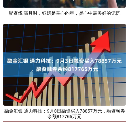
配资伐 满月时，钰妍是掌心的星，是心中最美好的记忆
融金汇银 通力科技：9月3日融资买入78857万元，融资融券
余额817765万元