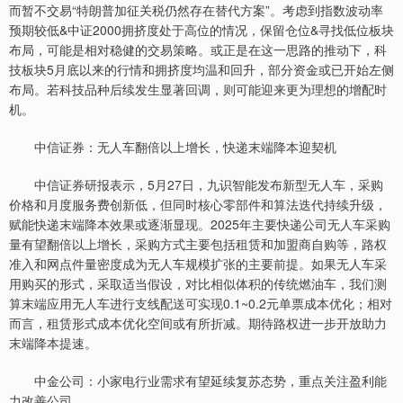
而暂不交易“特朗普加征关税仍然存在替代方案”。考虑到指数波动率
预期较低&中证2000拥挤度处于高位的情况，保留仓位&寻找低位板块
布局，可能是相对稳健的交易策略。或正是在这一思路的推动下，科
技板块5月底以来的行情和拥挤度均温和回升，部分资金或已开始左侧
布局。若科技品种后续发生显著回调，则可能迎来更为理想的增配时
机。
中信证券：无人车翻倍以上增长，快递末端降本迎契机
中信证券研报表示，5月27日，九识智能发布新型无人车，采购
价格和月度服务费创新低，但同时核心零部件和算法迭代持续升级，
赋能快递末端降本效果或逐渐显现。2025年主要快递公司无人车采购
量有望翻倍以上增长，采购方式主要包括租赁和加盟商自购等，路权
准入和网点件量密度成为无人车规模扩张的主要前提。如果无人车采
用购买的形式，采取适当假设，对比相似体积的传统燃油车，我们测
算末端应用无人车进行支线配送可实现0.1~0.2元单票成本优化；相对
而言，租赁形式成本优化空间或有所折减。期待路权进一步开放助力
末端降本提速。
中金公司：小家电行业需求有望延续复苏态势，重点关注盈利能
力改善公司