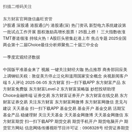
扫描二维码关注
东方财富官网微信鑫旺资管
沪股通 深股通 港股通(沪) 港股通(深) 热门资讯 新型电力系统建设第
一批试点工作开展 股权激励高增长股票！25股上榜！ 三大指数收涨
TMT赛道领涨 持续火热！A股巨头密集赴港上市 焦点专题 2025全国
两会第十二届Choice最佳分析师聚焦二十届三中全会
一季度宏观经济数据
中国版平准基金来了 视频 一键关注财经大咖 热点推荐 商务部回应美
上调钢铝关税：敦促美方停止泛化和滥用国家安全概念 央视新闻客户
端 5 人评论 2025-06-05 东方财富 扫一扫下载APP 东方财富产品 东
方财富免费版 东方财富Level-2 东方财富策略版 妙想投研助理
Choice金融终端 证券交易 东方财富证券开户 东方财富在线交易 东方
财富证券交易 关注东方财富 东方财富网微博 东方财富网微信 意见与
建议 天天基金 扫一扫下载APP 基金交易 基金开户 基金交易 活期宝
基金产品 稳健理财 关注天天基金 天天基金网微博 天天基金网微信 东
方财富期货 扫一扫下载APP 期货交易 期货手机开户 期货电脑开户 期
货官方网站 信息网络传播视听节目许可证：0908328号 经营证券期货