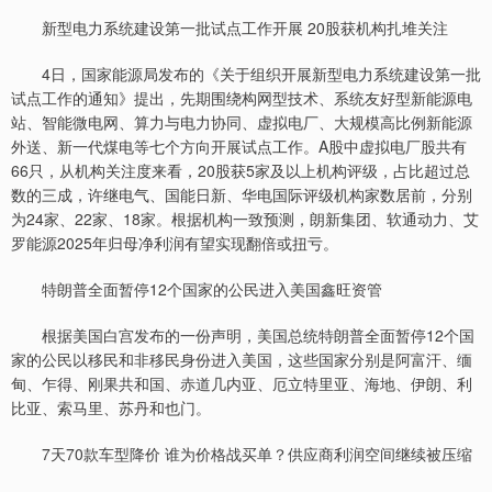
新型电力系统建设第一批试点工作开展 20股获机构扎堆关注
4日，国家能源局发布的《关于组织开展新型电力系统建设第一批
试点工作的通知》提出，先期围绕构网型技术、系统友好型新能源电
站、智能微电网、算力与电力协同、虚拟电厂、大规模高比例新能源
外送、新一代煤电等七个方向开展试点工作。A股中虚拟电厂股共有
66只，从机构关注度来看，20股获5家及以上机构评级，占比超过总
数的三成，许继电气、国能日新、华电国际评级机构家数居前，分别
为24家、22家、18家。根据机构一致预测，朗新集团、软通动力、艾
罗能源2025年归母净利润有望实现翻倍或扭亏。
特朗普全面暂停12个国家的公民进入美国鑫旺资管
根据美国白宫发布的一份声明，美国总统特朗普全面暂停12个国
家的公民以移民和非移民身份进入美国，这些国家分别是阿富汗、缅
甸、乍得、刚果共和国、赤道几内亚、厄立特里亚、海地、伊朗、利
比亚、索马里、苏丹和也门。
7天70款车型降价 谁为价格战买单？供应商利润空间继续被压缩