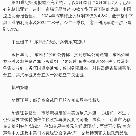
据21世纪经济报道不完全统计，仅5月23日至5月30日7天，已经
有包括比亚迪、吉利、奇瑞等品牌超70款车型开启了降价优惠。中国
流通协会报告显示，2024年汽车行业的利润率仅为4.3%，低于整个下
游工业的利润率及2023年水平。今年一季度，这一利润率进一步下降
到3.9%。
不重组了！“东风系”大跌 “兵装系”狂飙！
今日早间，“东风系”公司公告称，接到东风公司通知，东风公司
暂不涉及相关资产和业务重组。“兵装系”多家公司则公告称，兵器装
备集团收到国务院国资委通知，经国务院批准，对兵器装备集团实施
分立，其汽车业务分立为一家独立中央企业。
机构策略
华西证券：部分资金或已开始左侧布局科技板块
华西证券指出，市场积极定价中美贸易关系进一步缓和。不过，
仍然需要警惕特朗普关税政策再度反复的可能。事实上，近期市场存
在定价利好的“滤镜”，例如交易中美元首通话预期，而暂不交易“美方
声称中方违反中美日内瓦经贸会谈共识”；交易特朗普关税政策受阻，