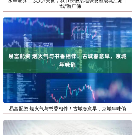
永崋证券 二次元+美食，双节长假沿地铁畅游潮玩江湖｜
一“线”游广佛
易富配资 烟火气与书香相伴！古城春意早，京城年味俏