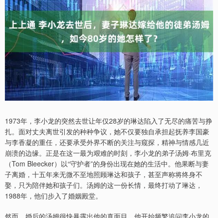
1973年，李小龙的突然去世让年仅28岁的琳达陷入了无尽的痛苦与挣
扎。面对丈夫离世引发的种种争议，她不仅要独自承担起抚养李国豪
与李香凝的重任，还要承受外界不断的关注与窥探，精神与情感几近
崩溃的边缘。正是在这一最为艰难的时刻，李小龙的弟子汤姆·布里克
（Tom Bleecker）以“守护者”的身份出现在她的生活中。他果断与妻
子离婚，十五年来无微不至地照顾琳达和孩子，甚至声称将终身不
娶，只为陪伴她和孩子们。汤姆的这一份长情，最终打动了琳达，
1988年，他们步入了婚姻殿堂。
然而，婚后的汤姆很快暴露出他的真面目。他开始频繁追问李小龙的