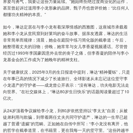
界爱与勇气，我要让这份力量延续。”她始终拒绝过度商业化的运作，
甚至曾起诉过滥用李小龙形象的品牌。甄子丹也曾评价她：“比任何人
都懂功夫精神的本质。”
如今，琳达定居在与李小龙有着深厚情感的西雅图，这座城市承载着
她和李小龙从贫民窟到好莱坞的奋斗故事。据亲友透露，琳达的生活
非常简单而规律：清晨，她会在庭院中练习简化版的截拳道；午后，
她整理着丈夫的旧物；傍晚，她常常与女儿李香凝视频通话。尽管曾
经历过1993年李国豪因意外去世的丧子之痛，但李香凝的陪伴与李小
龙基金会的工作成为了她晚年的精神支柱。
关于健康状况，2025年3月的生日报道中提到，琳达“精神矍铄”，只是
在年事已高的情况下减少了长途旅行。全球影迷从未忘记这位坚守李
小龙遗产的守护者——成龙曾公开表示：“没有琳达，功夫电影无法走
向世界。”在社交媒体上，“琳达80岁生日快乐”的话题阅读量超过了10
亿次。
从24岁顶着争议嫁给李小龙，到80岁依然坚持以“李太太”自居；从被
徒弟利用与欺骗，到带着两任丈夫共同守护遗产，琳达的一生早已超
越了普通“遗孀”的范畴。正如她在自传中所写：“李小龙没有离开，他
的哲学在截拳道里，在书籍里，更在我每一天的坚守里。”这份跨越半