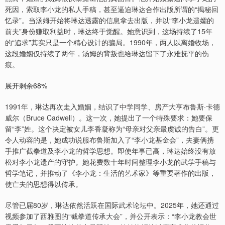
死因，索取李小龙的私人手稿，甚至逼迫琳达合作出版所谓的“揭秘回
忆录”。当汤姆开始将琳达透露的信息拿去出版，并以“李小龙遗孀的
前夫”身份赚取利益时，琳达终于觉醒。她意识到，这场持续了15年
的“追求”其实只是一个精心设计的骗局。1990年，两人以离婚收场，
这段婚姻仅持续了两年，汤姆的背叛也给琳达留下了永难抚平的伤
痕。
展开剩余68%
1991年，琳达再次走入婚姻，结识了中学同学、房产大亨布鲁斯·卡德
威尔（Bruce Cadwell）。这一次，她提出了一个特殊要求：她要保
留“李”姓。这个决定被女儿李香凝称为“母亲对父亲最虔诚的告白”。更
令人动容的是，她成功说服布鲁斯加入了“李小龙基金会”，夫妻俩携
手推广截拳道及李小龙的哲学思想。即使年事已高，琳达始终没有放
松对李小龙遗产的守护。她花费数十年时间整理李小龙的武学手稿与
哲学笔记，并推动了《李小龙：生活的艺术家》等重要著作的出版，
使亡夫的思想得以传承。
尽管已届80岁，琳达依然活跃在国际武术论坛中。2025年，她还通过
视频参加了西雅图的“截拳道传承大会”，并公开表示：“李小龙教会世