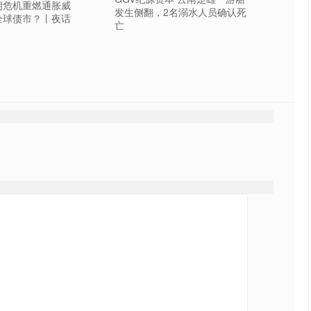
朗危机重燃通胀威
发生侧翻，2名溺水人员确认死
全球债市？丨夜话
亡