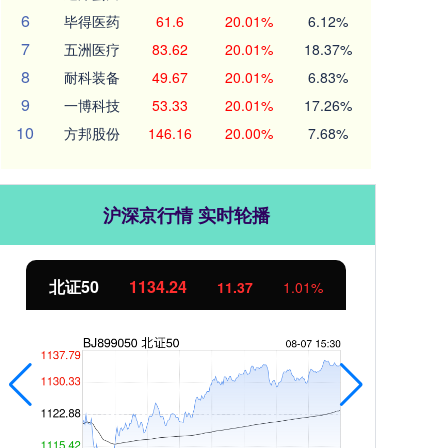
6
毕得医药
61.6
20.01%
6.12%
7
五洲医疗
83.62
20.01%
18.37%
8
耐科装备
49.67
20.01%
6.83%
9
一博科技
53.33
20.01%
17.26%
10
方邦股份
146.16
20.00%
7.68%
沪深京行情 实时轮播
北证50
1134.24
创
11.37
1.01%