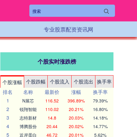
专业股票配资资讯网
个股实时涨跌榜
个股跌幅
个股流入
个股流出
换手率
个股涨幅
排名
名称
最新价
涨幅
换手率
1
N展芯
116.52
396.89%
79.39%
2
锐翔智能
110.02
20.21%
16.80%
3
志特新材
14.8
20.03%
14.18%
4
博腾股份
20.44
20.02%
14.77%
5
近岸蛋白
46.72
20.01%
5.62%