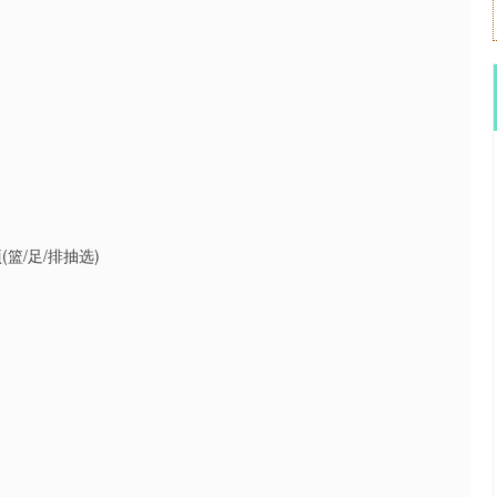
篮/足/排抽选)