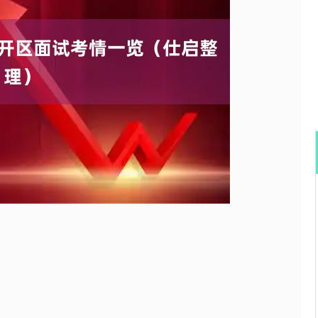
沪深300
4694.44
.42%
43.13
0.93%