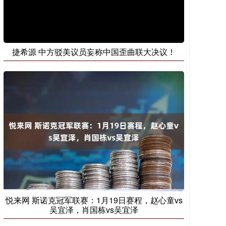
捷希源 中方驳美议员妄称中国歪曲联大决议！
悦来网 斯诺克冠军联赛：1月19日赛程，赵心童vs
吴宜泽，肖国栋vs吴宜泽