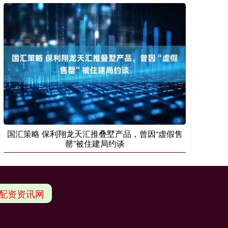
国汇策略 保利翔龙天汇推叠墅产品，曾因“虚假售
罄”被住建局约谈
配资资讯网