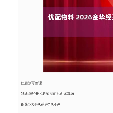
深证成指
14311.01
9.68
1.02%
200.89
1
仕启教育整理
26金华经开区教师提前批面试真题
备课:50分钟,试讲:10分钟